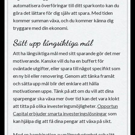
automatisera överföringar till ditt sparkonto kan du
göra det lättare för dig själv att spara. Med tiden
kommer summan växa, och du kommer känna dig
tryggare med din ekonomi.
Sätt upp långsiktiga mål
Att ha långsiktiga mål med sitt sparande gör det mer
motiverande. Kanske vill du ha en buffert för
oväntade utgifter, eller spara till något specifikt som
en ny bil eller renovering. Genom att tänka framåt
och sätta upp mål blir det enklare att hålla
motivationen uppe. Tänk på att om du vill att dina
sparpengar ska växa mer över tid kan det vara klokt
att titta på olika investeringsmöjligheter.
Opportun
Capital erbjuder smarta investeringslösningar
som
kan hjälpa dig att få dina pengar att växa på sikt.
Med en kombination av målmedvetenhet och rätt