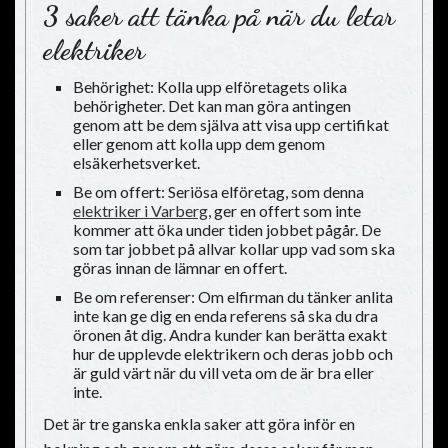
3 saker att tänka på när du letar
elektriker
Behörighet:
Kolla upp elföretagets olika
behörigheter. Det kan man göra antingen
genom att be dem själva att visa upp certifikat
eller genom att kolla upp dem genom
elsäkerhetsverket.
Be om offert:
Seriösa elföretag, som denna
elektriker i Varberg
, ger en offert som inte
kommer att öka under tiden jobbet pågår. De
som tar jobbet på allvar kollar upp vad som ska
göras innan de lämnar en offert.
Be om referenser:
Om elfirman du tänker anlita
inte kan ge dig en enda referens så ska du dra
öronen åt dig. Andra kunder kan berätta exakt
hur de upplevde elektrikern och deras jobb och
är guld värt när du vill veta om de är bra eller
inte.
Det är tre ganska enkla saker att göra inför en