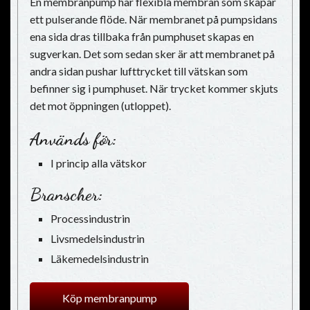
En membranpump har flexibla membran som skapar
ett pulserande flöde. När membranet på pumpsidans
ena sida dras tillbaka från pumphuset skapas en
sugverkan. Det som sedan sker är att membranet på
andra sidan pushar lufttrycket till vätskan som
befinner sig i pumphuset. När trycket kommer skjuts
det mot öppningen (utloppet).
Används för:
I princip alla vätskor
Branscher:
Processindustrin
Livsmedelsindustrin
Läkemedelsindustrin
Köp membranpump