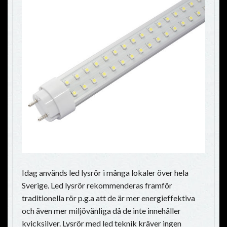
Idag används led lysrör i många lokaler över hela
Sverige. Led lysrör rekommenderas framför
traditionella rör p.g.a att de är mer energieffektiva
och även mer miljövänliga då de inte innehåller
kvicksilver. Lysrör med led teknik kräver ingen