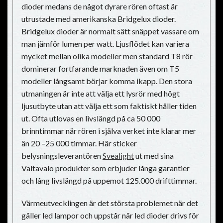
dioder medans de något dyrare rören oftast är
utrustade med amerikanska Bridgelux dioder.
Bridgelux dioder är normalt sätt snäppet vassare om
man jämför lumen per watt. Ljusflödet kan variera
mycket mellan olika modeller men standard T8 rör
dominerar fortfarande marknaden även om T5
modeller långsamt börjar komma ikapp. Den stora
utmaningen är inte att välja ett lysrör med högt
ljusutbyte utan att välja ett som faktiskt håller tiden
ut. Ofta utlovas en livslängd på ca 50 000
brinntimmar när rören i själva verket inte klarar mer
än 20 –25 000 timmar. Här sticker
belysningsleverantören
Svealight
ut med sina
Valtavalo produkter som erbjuder långa garantier
och lång livslängd på uppemot 125.000 drifttimmar.
Värmeutvecklingen är det största problemet när det
gäller led lampor och uppstår när led dioder drivs för