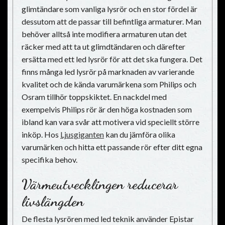
glimtändare som vanliga lysrör och en stor fördel är
dessutom att de passar till befintliga armaturer. Man
behöver alltså inte modifiera armaturen utan det
räcker med att ta ut glimdtändaren och därefter
ersätta med ett led lysrör för att det ska fungera. Det
finns många led lysrör på marknaden av varierande
kvalitet och de kända varumärkena som Philips och
Osram tillhör toppskiktet. En nackdel med
exempelvis Philips rör är den höga kostnaden som
ibland kan vara svår att motivera vid speciellt större
inköp. Hos
Ljusgiganten
kan du jämföra olika
varumärken och hitta ett passande rör efter ditt egna
specifika behov.
Värmeutvecklingen reducerar
livslängden
De flesta lysrören med led teknik använder Epistar