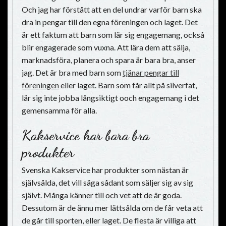
Och jag har förstått att en del undrar varför barn ska
dra in pengar till den egna föreningen och laget. Det
är ett faktum att barn som lär sig engagemang, också
blir engagerade som vuxna. Att lära dem att sälja,
marknadsföra, planera och spara är bara bra, anser
jag. Det är bra med barn som
tjänar pengar till
föreningen
eller laget. Barn som får allt på silverfat,
lär sig inte jobba långsiktigt ooch engagemang i det
gemensamma för alla.
Kakservice har bara bra
produkter
Svenska Kakservice har produkter som nästan är
självsålda, det vill säga sådant som säljer sig av sig
självt. Många känner till och vet att de är goda.
Dessutom är de ännu mer lättsålda om de får veta att
de går till sporten, eller laget. De flesta är villiga att