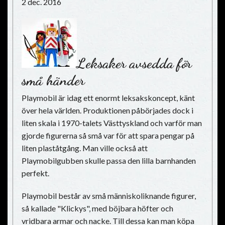
2 dec. 2016
Leksaker avsedda för
små händer
Playmobil är idag ett enormt leksakskoncept, känt
över hela världen. Produktionen påbörjades dock i
liten skala i 1970-talets Västtyskland och varför man
gjorde figurerna så små var för att spara pengar på
liten plaståtgång. Man ville också att
Playmobilgubben skulle passa den lilla barnhanden
perfekt.
Playmobil består av små människoliknande figurer,
så kallade "Klickys", med böjbara höfter och
vridbara armar och nacke. Till dessa kan man köpa