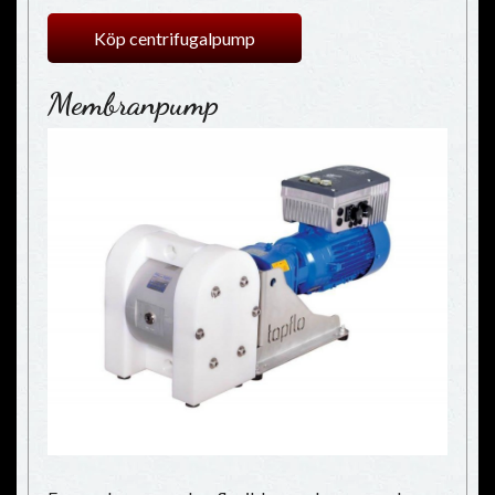
Köp centrifugalpump
Membranpump