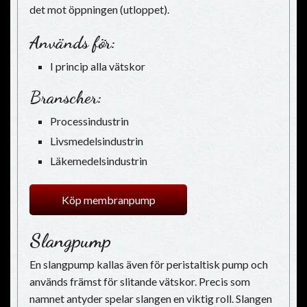
det mot öppningen (utloppet).
Används för:
I princip alla vätskor
Branscher:
Processindustrin
Livsmedelsindustrin
Läkemedelsindustrin
Köp membranpump
Slangpump
En slangpump kallas även för peristaltisk pump och
används främst för slitande vätskor. Precis som
namnet antyder spelar slangen en viktig roll. Slangen