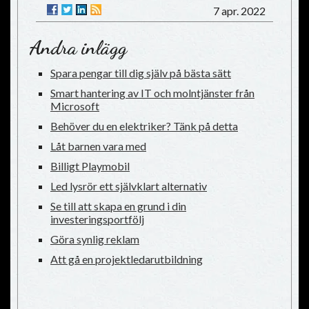
7 apr. 2022
Andra inlägg
Spara pengar till dig själv på bästa sätt
Smart hantering av IT och molntjänster från
Microsoft
Behöver du en elektriker? Tänk på detta
Låt barnen vara med
Billigt Playmobil
Led lysrör ett självklart alternativ
Se till att skapa en grund i din
investeringsportfölj
Göra synlig reklam
Att gå en projektledarutbildning