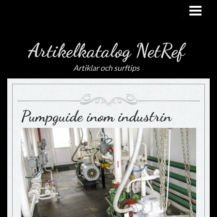
HEM
Artikelkatalog NetRef
Artiklar och surftips
Pumpguide inom industrin