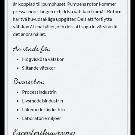
är kopplad till pumphuset. Pumpens rotor kommer
pressa ihop slangen och driva vätskan framåt. Rotorn
har två huvudsakliga uppgifter. Dels att förflytta
vätskan åt ena hållet, och dels att suga in vätskan åt
det andra hållet.
Används för:
Högviskösa vätskor
Slitande vätskor
Branscher:
Processindustrin
Livsmedelsindustrin
Läkemedelsindustrin
Laboratoriemiljöer
Excenterskruvpump