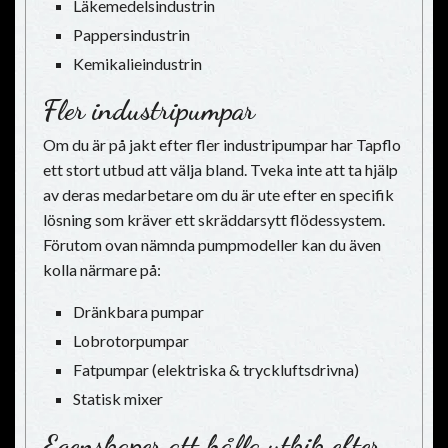
Läkemedelsindustrin
Pappersindustrin
Kemikalieindustrin
Fler industripumpar
Om du är på jakt efter fler industripumpar har Tapflo
ett stort utbud att välja bland. Tveka inte att ta hjälp
av deras medarbetare om du är ute efter en specifik
lösning som kräver ett skräddarsytt flödessystem.
Förutom ovan nämnda pumpmodeller kan du även
kolla närmare på:
Dränkbara pumpar
Lobrotorpumpar
Fatpumpar (elektriska & tryckluftsdrivna)
Statisk mixer
Egenskaper att hålla utkik efter