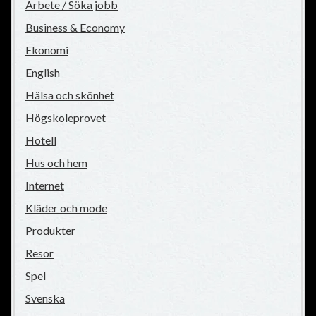
Arbete / Söka jobb
Business & Economy
Ekonomi
English
Hälsa och skönhet
Högskoleprovet
Hotell
Hus och hem
Internet
Kläder och mode
Produkter
Resor
Spel
Svenska