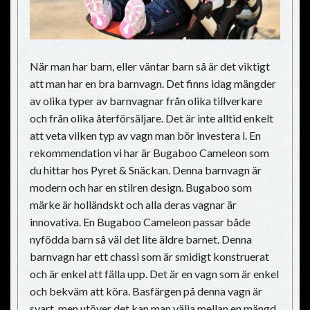
När man har barn, eller väntar barn så är det viktigt
att man har en bra barnvagn. Det finns idag mängder
av olika typer av barnvagnar från olika tillverkare
och från olika återförsäljare. Det är inte alltid enkelt
att veta vilken typ av vagn man bör investera i. En
rekommendation vi har är Bugaboo Cameleon som
du hittar hos Pyret & Snäckan. Denna barnvagn är
modern och har en stilren design. Bugaboo som
märke är holländskt och alla deras vagnar är
innovativa. En Bugaboo Cameleon passar både
nyfödda barn så väl det lite äldre barnet. Denna
barnvagn har ett chassi som är smidigt konstruerat
och är enkel att fälla upp. Det är en vagn som är enkel
och bekväm att köra. Basfärgen på denna vagn är
svart, men utöver det kan man välja mellan en mängd