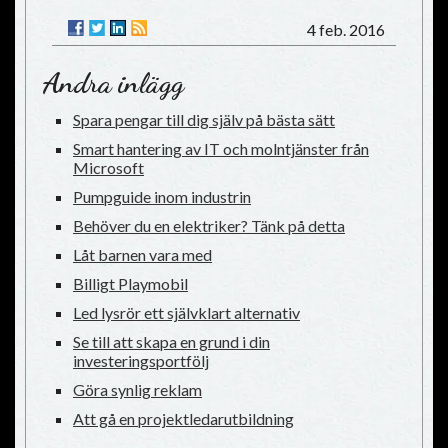
4 feb. 2016
Andra inlägg
Spara pengar till dig själv på bästa sätt
Smart hantering av IT och molntjänster från
Microsoft
Pumpguide inom industrin
Behöver du en elektriker? Tänk på detta
Låt barnen vara med
Billigt Playmobil
Led lysrör ett självklart alternativ
Se till att skapa en grund i din
investeringsportfölj
Göra synlig reklam
Att gå en projektledarutbildning