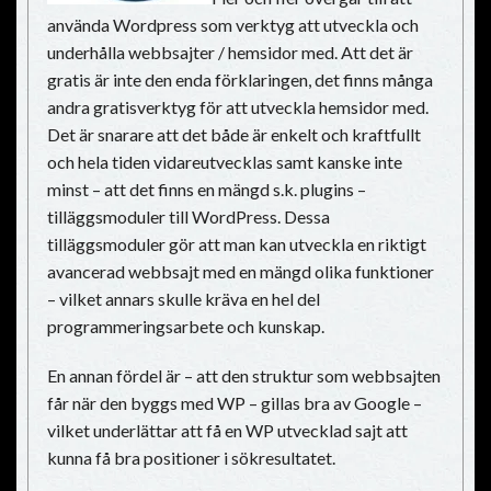
använda Wordpress som verktyg att utveckla och
underhålla webbsajter / hemsidor med. Att det är
gratis är inte den enda förklaringen, det finns många
andra gratisverktyg för att utveckla hemsidor med.
Det är snarare att det både är enkelt och kraftfullt
och hela tiden vidareutvecklas samt kanske inte
minst – att det finns en mängd s.k. plugins –
tilläggsmoduler till WordPress. Dessa
tilläggsmoduler gör att man kan utveckla en riktigt
avancerad webbsajt med en mängd olika funktioner
– vilket annars skulle kräva en hel del
programmeringsarbete och kunskap.
En annan fördel är – att den struktur som webbsajten
får när den byggs med WP – gillas bra av Google –
vilket underlättar att få en WP utvecklad sajt att
kunna få bra positioner i sökresultatet.