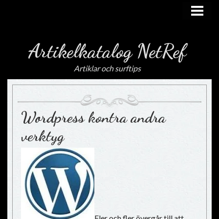
HEM
Artikelkatalog NetRef
Artiklar och surftips
Wordpress kontra andra
verktyg
Fler och fler övergår till att