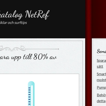
katalog NetRef
iklar och surftips
Sena
ra upp till 80% av
Spara 
sätt
Smart
molnt
Pumpg
Behöv
detta