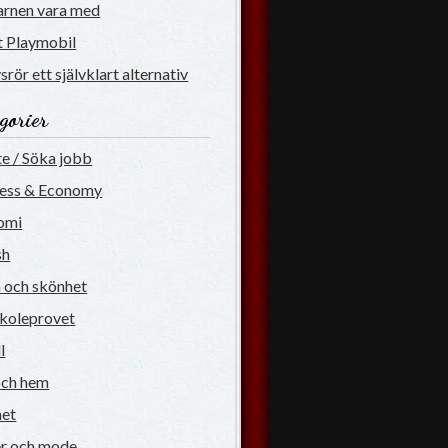
arnen vara med
gt Playmobil
srör ett självklart alternativ
gorier
e / Söka jobb
ness & Economy
omi
sh
 och skönhet
koleprovet
l
och hem
net
r och mode