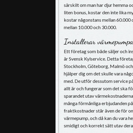
särskilt om man har djur hemma oc
liten bonus, kostar den inte lika 
kostar någonstans mellan 60.000 o
mellan 10.000 och 30.000.
Installerar värmepumpa
Ett företag som både säljer och in
är Svensk Kylservice. Detta företag
Stockholm, Göteborg, Malmö och L
hjälper dig om det skulle vara någ
med. De utför dessutom service på
allt är och fungerar som det ska f
sparandet utav värmekostnaderna. 
många förmånliga erbjudanden på o
fraktkostnader står även de för om
värmepump, och då kan du vara hel
smidigt och korrekt sätt utav dera