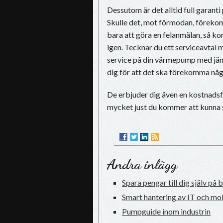
Dessutom är det alltid full garanti
Skulle det, mot förmodan, förek
bara att göra en felanmälan, så ko
igen. Tecknar du ett serviceavtal
service på din värmepump med jäm
dig för att det ska förekomma nå
De erbjuder dig även en kostnadsfr
mycket just du kommer att kunna 
Andra inlägg
Spara pengar till dig själv på 
Smart hantering av IT och mol
Pumpguide inom industrin