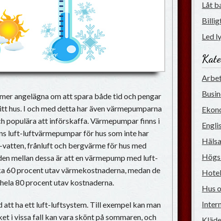
Låt b
Billi
Led ly
Kate
Arbet
Busi
 mer angelägna om att spara både tid och pengar
sitt hus. I och med detta har även värmepumparna
Ekon
ch populära att införskaffa. Värmepumpar finns i
Engli
nns luft-luftvärmepumpar för hus som inte har
Hälsa
-vatten, frånluft och bergvärme för hus med
Högs
den mellan dessa är att en värmepump med luft-
irka 60 procent utav värmekostnaderna, medan de
Hotel
 hela 80 procent utav kostnaderna.
Hus 
Inter
 att ha ett luft-luftsystem. Till exempel kan man
lket i vissa fall kan vara skönt på sommaren, och
Kläde