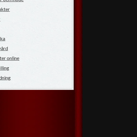
ukter
r
ska
vård
ter online
lling
dning