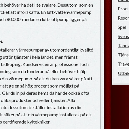
h behöver ha det lite svalare. Dessutom, som en
Prod
mycket att införskaffa. En luft-vattenvärmepump
Reso
ch 80.000, medan en luft-luftpump ligger på
Spel
Sven
r
Tand
stallerar
värmepumpar
av utomordentlig kvalité
Tjäns
 utför tjänster i hela landet, men främst i
Trave
idköping. Kundservicen är professionell och
onting som du funderar på eller behöver hjälp
Utbil
 din värmepump, så att du kan vara säker på att
ör att ge en så hög procent som möjligt på
Går du in på deras hemsida har de också ofta
lika produkter och/eller tjänster. Alla
 du dessutom beställer installation av din
t säker på att din värmepump installeras på ett
s certifierade kyltekniker.