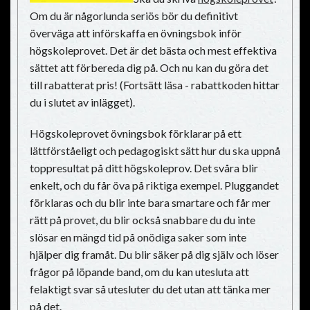
Om du är någorlunda seriös bör du definitivt
överväga att införskaffa en övningsbok inför
högskoleprovet. Det är det bästa och mest effektiva
sättet att förbereda dig på. Och nu kan du göra det
till rabatterat pris! (Fortsätt läsa - rabattkoden hittar
du i slutet av inlägget).
Högskoleprovet övningsbok förklarar på ett
lättförståeligt och pedagogiskt sätt hur du ska uppnå
toppresultat på ditt högskoleprov. Det svåra blir
enkelt, och du får öva på riktiga exempel. Pluggandet
förklaras och du blir inte bara smartare och får mer
rätt på provet, du blir också snabbare du du inte
slösar en mängd tid på onödiga saker som inte
hjälper dig framåt. Du blir säker på dig själv och löser
frågor på löpande band, om du kan utesluta att
felaktigt svar så utesluter du det utan att tänka mer
på det.