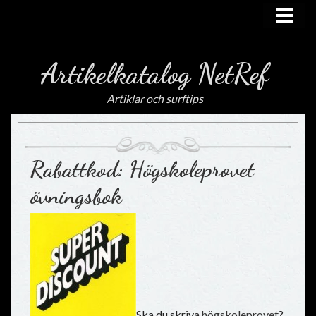
HEM
Artikelkatalog NetRef
Artiklar och surftips
Rabattkod: Högskoleprovet
övningsbok
Ska du skriva
högskoleprovet
?