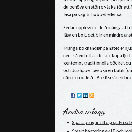
du behöva en större väska för att f
läsa på väg till jobbet eller så.
Sedan upplever också många att de
läsa en bok, det blir en mindre ans
Många bokhandlar på nätet erbjude
ner - så enkelt är det att köpa lju
gentemot traditionella böcker, du
och du slipper besöka en butik (om
nätet du också - Bokii.se är en bra
Andra inlägg
Spara pengar till dig själv på 
Smart hantering av IT och mol