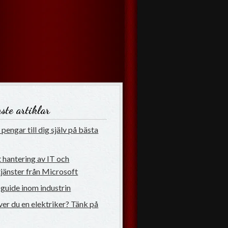
ste artiklar
pengar till dig själv på bästa
 hantering av IT och
jänster från Microsoft
uide inom industrin
er du en elektriker? Tänk på