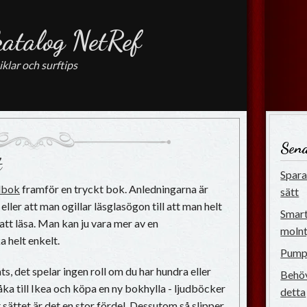
katalog NetRef
iklar och surftips
Sena
t
Spara 
dbok
framför en tryckt bok. Anledningarna är
sätt
eller att man ogillar läsglasögon till att man helt
Smart
att läsa. Man kan ju vara mer av en
molnt
 helt enkelt.
Pumpg
s, det spelar ingen roll om du har hundra eller
Behöv
åka till Ikea och köpa en ny bokhylla - ljudböcker
detta
 sättet är det en stor fördel. Dessutom så slipper