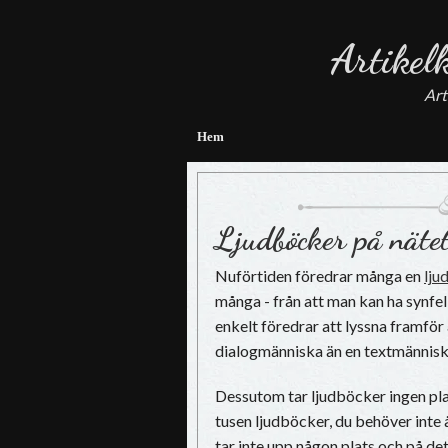
Artikel
Art
Hem
Ljudböcker på näte
Nuförtiden föredrar många en
lju
många - från att man kan ha synfel 
enkelt föredrar att lyssna framför 
dialogmänniska än en textmänniska
Dessutom tar ljudböcker ingen plat
tusen ljudböcker, du behöver inte 
tar inte upp någon plats och på det