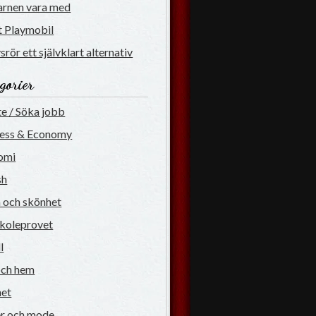
arnen vara med
gt Playmobil
srör ett självklart alternativ
gorier
e / Söka jobb
ness & Economy
omi
sh
 och skönhet
koleprovet
l
och hem
net
r och mode