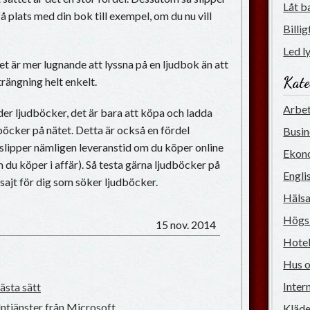
Låt b
å plats med din bok till exempel, om du nu vill
Billi
Led ly
t är mer lugnande att lyssna på en ljudbok än att
Kate
trängning helt enkelt.
Arbet
r ljudböcker, det är bara att köpa och ladda
dböcker på nätet. Detta är också en fördel
Busi
 slipper nämligen leveranstid om du köper online
Ekon
 du köper i affär). Så testa gärna ljudböcker på
Engli
 sajt för dig som söker ljudböcker.
Hälsa
Högs
15 nov. 2014
Hotel
Hus 
Inter
bästa sätt
ntjänster från Microsoft
Kläde