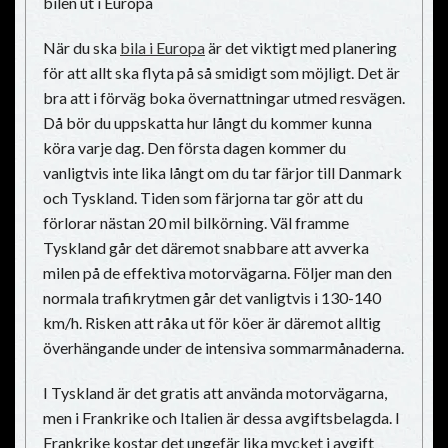
bilen ut i Europa
När du ska
bila i Europa
är det viktigt med planering
för att allt ska flyta på så smidigt som möjligt. Det är
bra att i förväg boka övernattningar utmed resvägen.
Då bör du uppskatta hur långt du kommer kunna
köra varje dag. Den första dagen kommer du
vanligtvis inte lika långt om du tar färjor till Danmark
och Tyskland. Tiden som färjorna tar gör att du
förlorar nästan 20 mil bilkörning. Väl framme
Tyskland går det däremot snabbare att avverka
milen på de effektiva motorvägarna. Följer man den
normala trafikrytmen går det vanligtvis i 130-140
km/h. Risken att råka ut för köer är däremot alltig
överhängande under de intensiva sommarmånaderna.
I Tyskland är det gratis att använda motorvägarna,
men i Frankrike och Italien är dessa avgiftsbelagda. I
Frankrike kostar det ungefär lika mycket i avgift