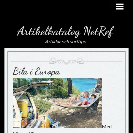
HEM
Artikelkatalog NetRef
Artiklar och surftips
Bila i Europa
Med