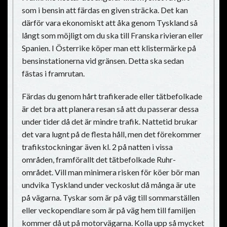
som i bensin att färdas en given sträcka. Det kan
därför vara ekonomiskt att åka genom Tyskland så
långt som möjligt om du ska till Franska rivieran eller
Spanien. I Österrike köper man ett klistermärke på
bensinstationerna vid gränsen. Detta ska sedan
fästas i framrutan.
Färdas du genom hårt trafikerade eller tätbefolkade
är det bra att planera resan så att du passerar dessa
under tider då det är mindre trafik. Nattetid brukar
det vara lugnt på de flesta håll, men det förekommer
trafikstockningar även kl. 2 på natten i vissa
områden, framförallt det tätbefolkade Ruhr-
området. Vill man minimera risken för köer bör man
undvika Tyskland under veckoslut då många är ute
på vägarna. Tyskar som är på väg till sommarställen
eller veckopendlare som är på väg hem till familjen
kommer då ut på motorvägarna. Kolla upp så mycket